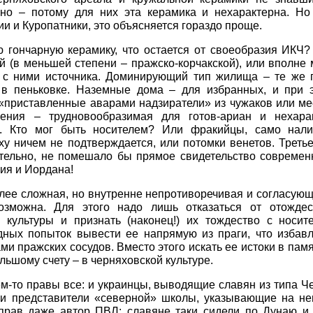
о – потому для них эта керамика и нехарактерна. Но 
и и Куропатники, это объясняется гораздо проще.
ю гончарную керамику, что остается от своеобразия ИКЧ
й (в меньшей степени – пражско-корчакской), или вполне
 с ними источника. Доминирующий тип жилища – те же п
и в пеньковке. Наземные дома – для избранных, и при 
о «приставленные аварами надзиратели» из чужаков или 
бения – трудновообразимая для готов-ариан и нехара
я. Кто мог быть носителем? Или фракийцы, само нали
 ничем не подтверждается, или потомки венетов. Третьег
тельно, не помешало бы прямое свидетельство современн
пия и Иордана!
олее сложная, но внутренне непротиворечивая и согласую
озможна. Для этого надо лишь отказаться от отождес
 культуры и признать (наконец!) их тождество с носи
одных попыток вывести ее напрямую из праги, что избав
и пражских сосудов. Вместо этого искать ее истоки в пам
ольшому счету – в черняховской культуре.
чем-то правы все: и украинцы, выводящие славян из типа 
, и представители «северной» школы, указывающие на не
 прав даже автор ПВЛ: славяне таки сидели по Дунаю и 