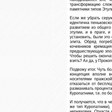
трансформацию сложн
памятники типов Этули
Если же убрать серу
идентична пеньковско
развитием из общего
этулии, и в праге, 
установить, были эт
элита. Обряд погре
кочевников кремаци
предшествующую эпоху
Чтобы решить оконча
взять? Ах да, у Проко
Подвожу итог. Чуть б
концепция вполне в
носителями пражской
отказаться от беспл
размахивать процентам
Куропатники, т.е. по б
И получается, что в 
же тип Куропатники)
черняховки. Отчасти