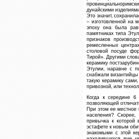
провинциальноримски
дунайскими изделиями
Это значит, сохранил
– изготовленной на 
эпоху она была рав
памятниках типа Этули
признаков производс
ремесленных центрах
столовой посуде фор
Тирой». Другими слов
керамику постзарубин
Этулии, наравне с п
снабжали византийцы и
такую керамику сами,
привозной, или технол
Когда к середине 6 
позволяющей отличать
При этом ее местное 
населения? Скорее, 
привычка к которой 
эстафете к новым обит
знакомыми с этой ке
находившихся вне че