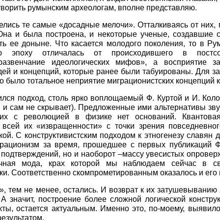
творить румынским археологам, вполне представляю.
мелись те самые «досадные мелочи». Отталкиваясь от них,
 Она и была построена, и некоторые ученые, создавшие 
ть ее доныне. Что касается молодого поколения, то в Р
кую эпоху отличалась от происходившего в постсов
азвенчание идеологических мифов», а восприятие з
дей и концепций, которые ранее были табуированы. Для з
но было тотальное неприятие миграционистских концепций к
ился подход, столь ярко воплощаемый Ф. Куртой и И. Ко
 и сам не скрывает). Предложенные ими альтернативы зв
их с революцией в физике нет оснований. Квантова
и всей их «извращенности» с точки зрения повседневног
ой. С конструктивистским подходом к этногенезу славян д
грационизм за время, прошедшее с первых публикаций Ф.
подтверждений, но и наоборот –массу увесистых опроверж
чная мода, крах которой мы наблюдаем сейчас в св
ки. Соответственно скомпрометированным оказалось и его
, тем не менее, остались. И возврат к их затушевыванию
 А значит, построение более сложной логической констру
ы, остается актуальным. Именно это, по-моему, выявило
результатом.