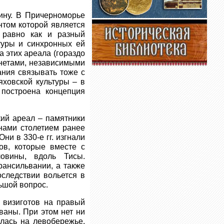
ину. В Причерноморье
том которой является
 равно как и разный
ьтуры и синхронных ей
 этих ареала (гораздо
енетами, независимыми
ания связывать тоже с
яховской культуры – в
 построена концепция
кий ареал – памятники
нами столетием ранее
ни в 330-е гг. изгнали
ов, которые вместе с
ловины, вдоль Тисы.
рансильвании, а также
оследствии вольется в
ьшой вопрос.
 визиготов на правый
ваны. При этом нет ни
алась на левобережье.