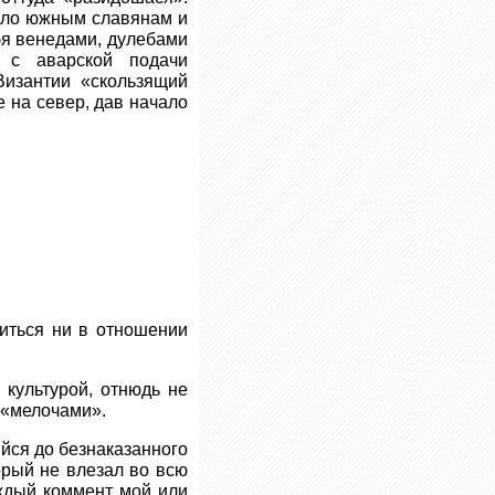
чало южным славянам и
бя венедами, дулебами
 с аварской подачи
Византии «скользящий
 на север, дав начало
ситься ни в отношении
 культурой, отнюдь не
х «мелочами».
ийся до безнаказанного
орый не влезал во всю
аждый коммент мой или