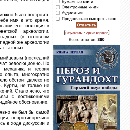
Бумажные книги
Электронные книги
Аудиокниги
 можно было построить
Предпочитаю смотреть кино
себе имя в это время,
умынии его эволюция в
етской археологии.
[
·
]
Результаты
Архив опросов
ападных (в основном
Всего ответов:
360
ападной же археологии
ак таковых.
ломийцевым (последний
учат революционно. Но
я механика и теория
о опыта, многократно
ело обстоит далеко не
 Курты, не только не
ений. Стало ясно, что
язи с достижениями
 идейное обоснование.
 явно не был бы самой
кции, непротиворечиво
сь в ходе дискуссии и