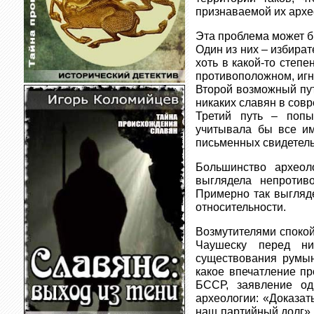
признаваемой их архе
Эта проблема может 
Один из них – избират
хоть в какой-то степе
противоположном, игн
Второй возможный пут
никаких славян в сов
Третий путь – попы
учитывала бы все им
письменных свидетель
Большинство археол
выглядела непротив
Примерно так выгляд
относительности.
Возмутителями спокой
Чаушеску перед ни
существования румын
какое впечатление пр
БССР, заявление од
археологии: «Доказат
наш партийный долг». 