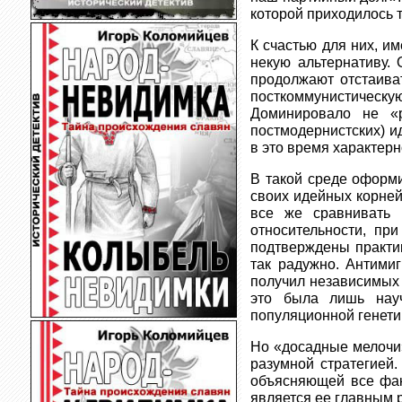
которой приходилось 
К счастью для них, и
некую альтернативу.
продолжают отстаива
посткоммунистичес
Доминировало не «р
постмодернистских) и
в это время характер
В такой среде оформ
своих идейных корней
все же сравнивать 
относительности, пр
подтверждены практик
так радужно. Антими
получил независимых 
это была лишь нау
популяционной генети
Но «досадные мелочи»
разумной стратегией.
объясняющей все факт
является ее главным 