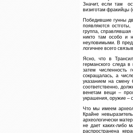
Значит, если там ос
визиготам фракийцы (
Победившие гунны дв
появляются остготы, 
группа, справлявшая 
никто там особо и н
неуловимыми. В пред
логичнее всего связыв
Ясно, что в Транси
германского следа в
затем численность 
сокращалась, а числ
указанием на смену 
соответственно, долж
венетам вещи – прож
украшения, оружие – с
Что мы имеем археол
Крайне невыразитель
археологически матери
не дает каких-либо 
распространена кер