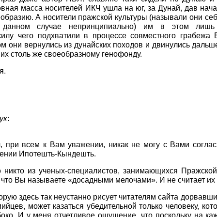
овная масса носителей ИКЧ ушла на юг, за Дунай, дав на
еобразию. А носители пражской культуры (называли они се
 данном случае непринципиально) им в этом лишь
силу чего подхватили в процессе совместного грабежа 
ом они вернулись из дунайских походов и двинулись дальше
их столь же своеобразному генофонду.
я.
ук
:
, при всем к Вам уважении, никак не могу с Вами согла
шении Ипотешть-Кындешть.
о никто из ученых-специалистов, занимающихся Пражской
, что Вы называете «досадными мелочами». И не считает и
торую здесь так неустанно рисует читателям сайта дорвавш
мийцев, может казаться убедительной только человеку, кот
боко. И у меня отчетливое ощущение, что поскольку на к