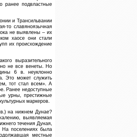
ко ранее подвластные
нонии и Трансильвании
кая-то славяноязычная
пока не выявлены – их
ском хаосе они стали
рупп их происхождение
кого выразительного
но не все венеты. Но
дины 6 в. неуклонно
а. Это может служить
м, тот стал всем». А
ре. Ранее недоступные
ные урны, престижные
окультурных маркеров.
 в.) на нижнем Дунае?
ожалению, выявляемая
нижнего течения Дуная,
. На поселениях была
родолжавшая местные