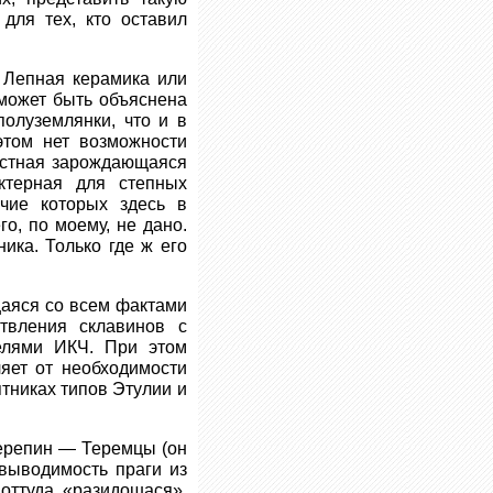
для тех, кто оставил
? Лепная керамика или
 может быть объяснена
олуземлянки, что и в
этом нет возможности
местная зарождающаяся
ктерная для степных
чие которых здесь в
о, по моему, не дано.
ика. Только где ж его
щаяся со всем фактами
твления склавинов с
телями ИКЧ. При этом
ляет от необходимости
ятниках типов Этулии и
Черепин — Теремцы (он
выводимость праги из
оттуда «разидошася».