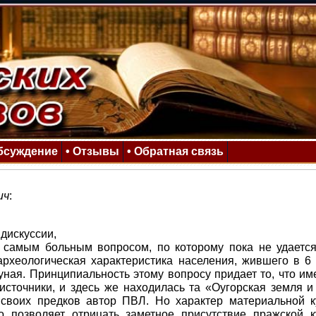
Обсуждение
• Отзывы
• Обратная связь
ич
:
дискуссии,
о самым больным вопросом, по которому пока не удается
 археологическая характеристика населения, жившего в 6
уная. Принципиальность этому вопросу придает то, что им
источники, и здесь же находилась та «Оугорская земля и
своих предков автор ПВЛ. Но характер материальной к
то позволяет отрицать заметное присутствие пражской к