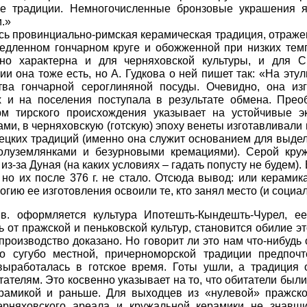
е традиции. Немногочисленные бронзовые украшения я
.»
ась провинциально-римская керамическая традиция, отраже
медленном гончарном круге и обожженной при низких тем
но характерна и для черняховской культуры, и для С
и она тоже есть, но А. Гудкова о ней пишет так: «На эту
тва гончарной сероглиняной посуды. Очевидно, она из
 и на поселения поступала в результате обмена. Прео
м тирского происхождения указывает на устойчивые э
ами, в черняховскую (готскую) эпоху венеты изготавливали
ецких традиций (именно она служит основанием для выде
олуземлянками и безурновыми кремациями). Серой кру
з-за Дуная (на каких условиях – гадать попусту не будем).
 но их после 376 г. не стало. Отсюда вывод: или керамик
огию ее изготовления освоили те, кто занял место (и социа
в. оформляется культура Ипотешть-Кындешть-Чурел, ее
 от пражской и пеньковской культур, становится обилие эт
производство доказано. Но говорит ли это нам что-нибудь 
о сугубо местной, причерноморской традиции предпочт
выработалась в готское время. Готы ушли, а традиция 
ателям. Это косвенно указывает на то, что обитатели был
рамикой и раньше. Для выходцев из «нулевой» пражской
рняховского ареала и кружальной керамики не знавши