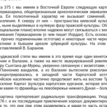
 На 375 г. мы имеем в Восточной Европе следующую карт
Германариха, общепризнанным археологическим эквивален
ура. Ее полиэтничный характер не вызывает сомнений,
аселения. К северу от нее – пространства киевской кул
, ныне выделяемых в нулевую фазу пражской культуры. Оба
оциальном плане) вполне надежно могут связываться с в
воевания Германарихом (о чем пишет Иордан). Есть основ
 прочно подчиненными остготам) и некоторые части черн
патники в бывшем ареале зубрицкой культуры. На этом
зглавляемой В. Бараном.
Буджакской степи мы имеем в это время еще один венетс
ении и Валахии, а также на месте эвакуированной римля
ру Сынтана-де-Муреш, уверенно связанную с визиготами. О
Паннонию вандалов, а из Валахии вытеснили роксолан
нцентрировались в западной части Карпатской кот
йское население частично продолжает жить на востоке Т
склоне Карпат (культура карпатских курганов, которая вп
ли какие-то фракийцы на левобережье нижнего Дуная – бол
 картина претерпевает радикальную трансформацию. Уход
76 г. и их последующие приключения хорошо документиро
 то, что они при этом разделились и какая-то часть ост