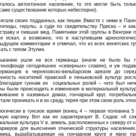
талось автохтонное население, то это могли быть толь
само существование которых небеспорно).
игали своих подданных, как пешки. Вместе с ними в Пан
гепиды, герулы, а судя по свидетельству Приска – и ка
страву и пившая мед. Памятники этой группы в Венгрии 
е искал, а возможно, что в наступившем археологиче
ыдущем комментарии я отмечал, что из всех венетских г
ать с типом Этулии.
льванию ушли не все германцы (иначе не было бы та
 генофонде сегодняшних «северных» славян), и уж подав
германцев в черняховско-вельбарском ареале до сере
енность носителей пражской и пеньковской культур росл
благодаря гуннам их социальных ролей – «кто был ниче
ны были происходить и изменения в материальной культу
ивание в наземных домах, гончарный круг, погребаль
тали проникать и в их среду, теряя при этом свою роль этн
огически в гунское время (конец 4 – первая половина 5
ную картину. Вот как ее характеризует В. Седов: «К с
альная культура V в. земель, расположенных к северу от 
маркеров для выяснения этнической структуры населения
амика, вырабатываемая на гончарном круге и явно п