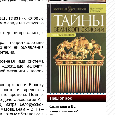
ать те из них, которые
 что свидетельствуют о
интерпретировались, и
рая непротиворечиво
з них, ни объявления
ретации.
роенная ими система
 «досадные мелочи».
вой механики и теории
ие археологи. В эпоху
вность и древность
л те времена. Помню,
Наш опрос
 отделе археологии АН
) мэтра белорусской
Какие книги Вы
 мазовшанам – В.Н.) –
предпочитаете?
и потому обстановку, в