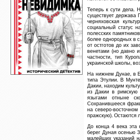
Теперь к сути дела.
существует держава 
черняховская культ
социальный статус н
полесских памятников
более однородных в с
от остготов до их за
венетами (но давно и
частности, тип Куро
украинской школы, во
На нижнем Дунае, в 
типа Этулии. В Мунт
Дакии, находим культу
из Дакии в римскую 
языгами отныне ско
Сохранившееся фраки
на северо-восточном 
пражскую). Остаются 
До конца 4 века эта
берег Дуная осенью 3
малейших указаний на