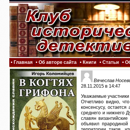
• Главная
• Об авторе сайта
• Книги
• Статьи
• 
Вячеслав Носев
28.11.2015 в 14:47
Уважаемые участники 
Отчетливо видно, чт
консенсусу, остается
среднего и нижнего Д
славян византийские 
объявил прародиной 
территории таков, ч