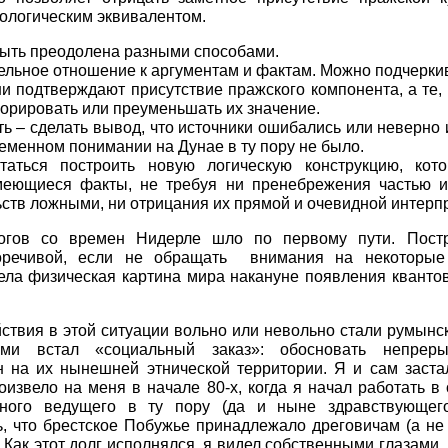
ологическим эквивалентом.
быть преодолена разными способами.
ельное отношение к аргументам и фактам. Можно подчеркив
ни подтверждают присутствие пражского компонента, а те,
орировать или преуменьшать их значение.
ь – сделать вывод, что источники ошибались или неверно 
ременном понимании на Дунае в ту пору не было.
таться построить новую логическую конструкцию, кото
еющиеся факты, не требуя ни пренебрежения частью и
ств ложными, ни отрицания их прямой и очевидной интерп
огов со времен Нидерле шло по первому пути. Пост
оречивой, если не обращать внимания на некоторые
ела физическая картина мира накануне появления кванто
ствия в этой ситуации вольно или невольно стали румынск
ми встал «социальный заказ»: обосновать непреры
 на их нынешней этнической территории. Я и сам заста
оизвело на меня в начале 80-х, когда я начал работать в
ного ведущего в ту пору (да и ныне здравствующего
ь, что брестское Побужье принадлежало дреговичам (а не
Как этот долг исполнялся, я видел собственными глазами, 