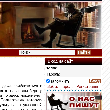
Вход на сайт
Логин:
Пароль:
запомнить
 даже приблизиться к
Забыл пароль
|
Регистрация
 веке на левом берегу
енно здесь локализуют
 Болгарская», которую
ультуры на указанной
ультуры, традиционно