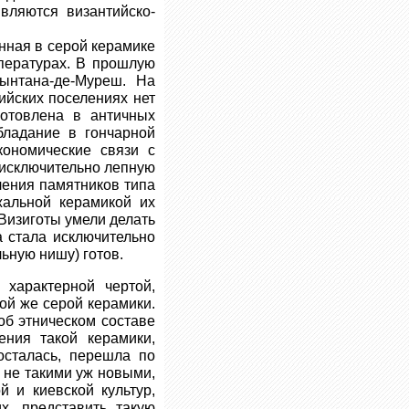
вляются византийско-
нная в серой керамике
пературах. В прошлую
ынтана-де-Муреш. На
лийских поселениях нет
готовлена в античных
бладание в гончарной
кономические связи с
 исключительно лепную
ления памятников типа
жальной керамикой их
 Визиготы умели делать
а стала исключительно
льную нишу) готов.
 характерной чертой,
ой же серой керамики.
об этническом составе
ения такой керамики,
осталась, перешла по
и не такими уж новыми,
 и киевской культур,
х, представить такую