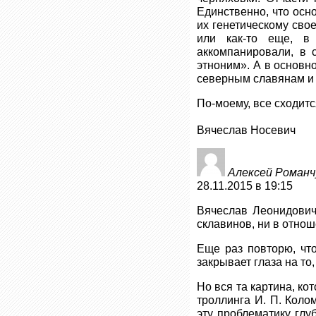
Единственно, что осн
их генетическому сво
или как-то еще, в
аккомпанировали, в 
этноним». А в основн
северным славянам и 
По-моему, все сходитс
Вячеслав Носевич
Алексей Романч
28.11.2015 в 19:15
Вячеслав Леонидович
склавинов, ни в отно
Еще раз повторю, чт
закрывает глаза на то
Но вся та картина, ко
троллинга И. П. Коло
эту проблематику глу